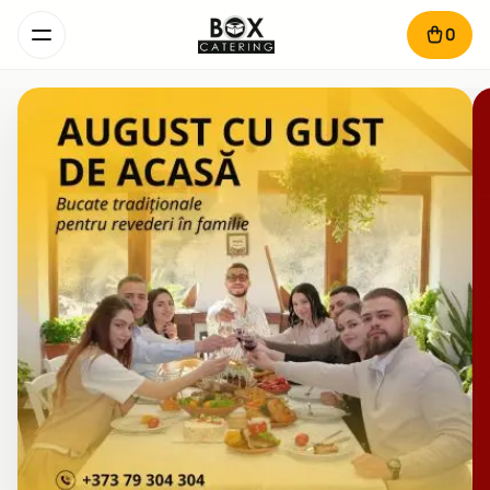
0
BoxCatering - Serviciu de livr