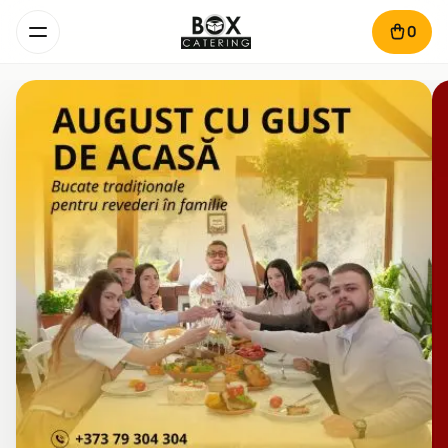
0
BoxCatering - Serviciu de livr