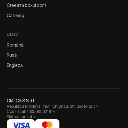
Creează boxul dorit
Catering
LIMBA
Română
Rusă
Engleză
CIALCRIS S.R.L.
Republica Moldova, mun. Chișinău, str. Sucevița 34
Cod fiscal: 1005600021814
Plăți securizate