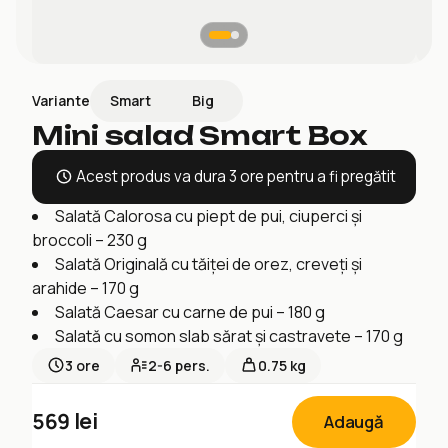
Smart
Big
Variante
Mini salad Smart Box
Acest produs va dura 3 ore pentru a fi pregătit
Salată Calorosa cu piept de pui, ciuperci și
broccoli – 230 g
Salată Originală cu tăiței de orez, creveți și
arahide – 170 g
Salată Caesar cu carne de pui – 180 g
Salată cu somon slab sărat și castravete – 170 g
3
ore
2-6
pers.
0.75 kg
569
lei
Adaugă