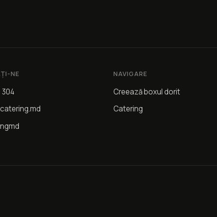
ȚI-NE
NAVIGARE
4 304
Creează boxul dorit
catering.md
Catering
ingmd