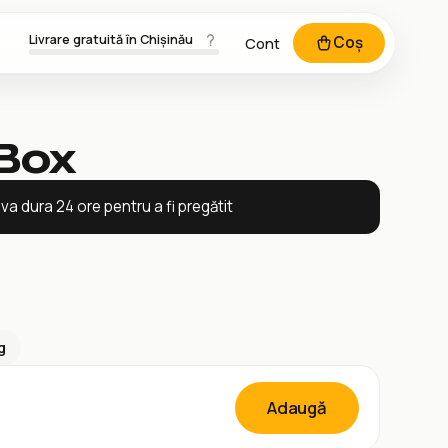
Livrare gratuită în Chișinău
Coș
Cont
 Box
a dura 24 ore pentru a fi pregătit
g
Adaugă