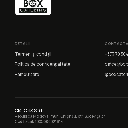
DETALII
CONTACTA
Termeni și condiții
+373 79 30
Politica de confidențialitate
office@box
Rambursare
@boxcater
CIALCRIS S.R.L.
Republica Moldova, mun. Chișinău, str. Sucevița 34
Cod fiscal: 1005600021814