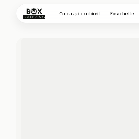
Creează boxul dorit
Fourchette