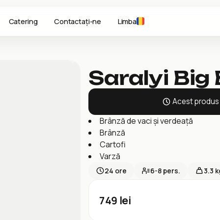
Catering
Contactați-ne
Limba
Saralyi Big
Acest produs v
Brânză de vaci și verdeață
Brânză
Cartofi
Varză
24
ore
6-8
pers.
3.3 k
749
lei