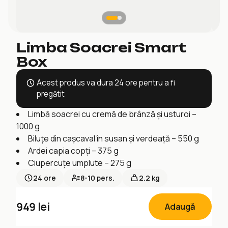
Limba Soacrei Smart
Box
Acest produs va dura 24 ore pentru a fi
pregătit
Limbă soacrei cu cremă de brânză și usturoi –
1000 g
Biluțe din cașcaval în susan și verdeață – 550 g
Ardei capia copți – 375 g
Ciupercuțe umplute – 275 g
24
ore
8-10
pers.
2.2 kg
949
lei
Adaugă