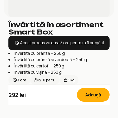
Învârtită în asortiment
Smart Box
Acest produs va dura 3 ore pentru a fi pregătit
Învârtită cu brânză – 250 g
Învârtită cu brânză și verdeață – 250 g
Învârtită cu cartofi – 250 g
Învârtită cu vișină – 250 g
3
ore
2-6
pers.
1 kg
292
lei
Adaugă