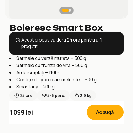
Boieresc Smart Box
Acest produs va dura 24 ore pentru a fi
pregătit
Sarmale cu varză murată – 500 g
Sarmale cu frunză de viță – 500 g
Ardei umpluți – 1100 g
Costițe de porc caramelizate – 600 g
Smântână – 200 g
24
ore
4-6
pers.
2.9 kg
1099
lei
Adaugă