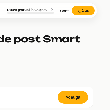
Livrare gratuită în Chișinău
Coș
Cont
de post Smart
Adaugă