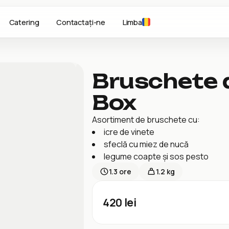
Catering
Contactați-ne
Limba
Bruschete 
Box
Asortiment de bruschete cu:
icre de vinete
sfeclă cu miez de nucă
legume coapte și sos pesto
1.3
ore
1.2 kg
420
lei