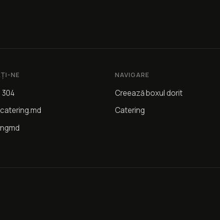
ȚI-NE
NAVIGARE
4 304
Creează boxul dorit
catering.md
Catering
ingmd