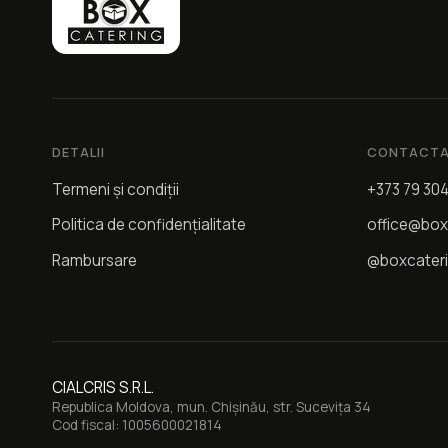
DETALII
CONTACTA
Termeni și condiții
+373 79 30
Politica de confidențialitate
office@box
Rambursare
@boxcater
CIALCRIS S.R.L.
Republica Moldova, mun. Chișinău, str. Sucevița 34
Cod fiscal: 1005600021814