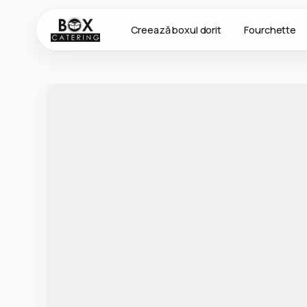
Creează boxul dorit
Fourchette