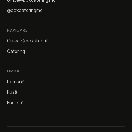
office@boxcatering.md
@boxcateringmd
NAVIGARE
Creează boxul dorit
Catering
LIMBA
Română
Rusă
Engleză