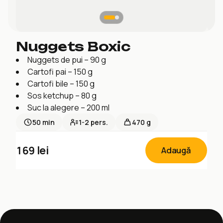
Nuggets Boxic
Nuggets de pui – 90 g
Cartofi pai – 150 g
Cartofi bile – 150 g
Sos ketchup – 80 g
Suc la alegere – 200 ml
50
min
1-2
pers.
470 g
169
lei
Adaugă