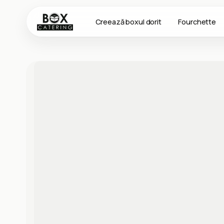
Creează boxul dorit
Fourchette