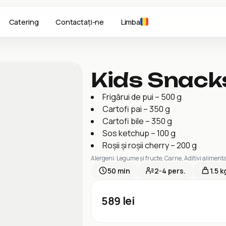
Catering
Contactați-ne
Limba
Kids Snack
Frigărui de pui – 500 g
Cartofi pai – 350 g
Cartofi bile – 350 g
Sos ketchup – 100 g
Roșii și roșii cherry – 200 g
Alergeni
:
Legume și fructe, Carne, Aditivi alimenta
50
min
2-4
pers.
1.5 k
589
lei