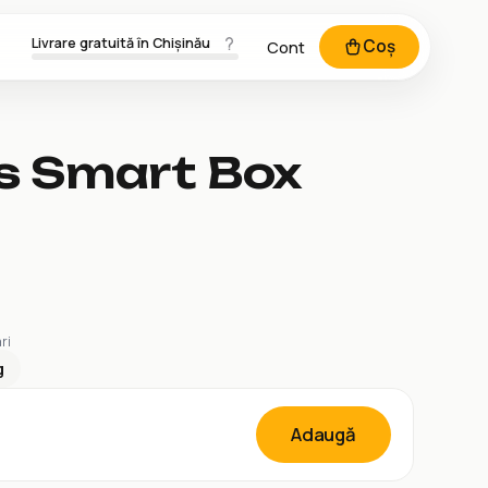
Livrare gratuită în Chișinău
Coș
Cont
s Smart Box
ri
g
Adaugă