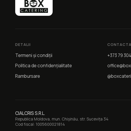
DETALII
CONTACTA
Termeni și condiții
+373 79 30
Politica de confidențialitate
office@box
Rambursare
@boxcater
CIALCRIS S.R.L.
Republica Moldova, mun. Chișinău, str. Sucevița 34
Cod fiscal: 1005600021814