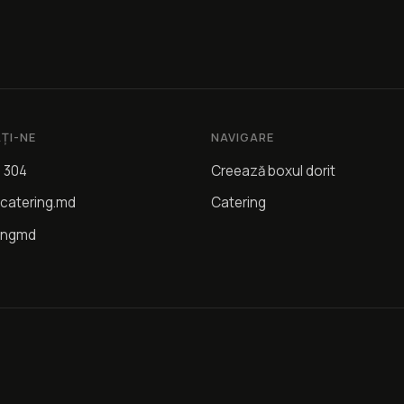
ȚI-NE
NAVIGARE
4 304
Creează boxul dorit
catering.md
Catering
ingmd