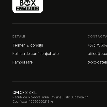
DETALII
CONTACTA
Termeni și condiții
+373 79 30
Politica de confidențialitate
office@box
Rambursare
@boxcater
CIALCRIS S.R.L.
Republica Moldova, mun. Chișinău, str. Sucevița 34
Cod fiscal: 1005600021814