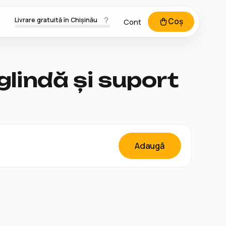
Livrare gratuită în Chișinău
Coș
Cont
glindă și suport
Adaugă