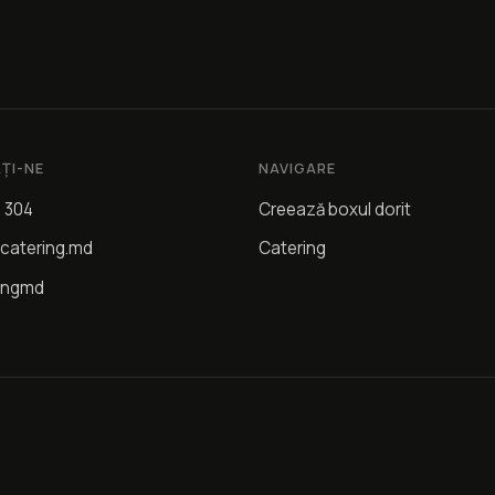
ȚI-NE
NAVIGARE
4 304
Creează boxul dorit
catering.md
Catering
ingmd