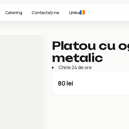
Catering
Contactați-ne
Limba
Platou cu o
metalic
Chirie 24 de ore
80
lei