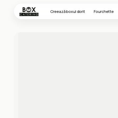
Creează boxul dorit
Fourchette