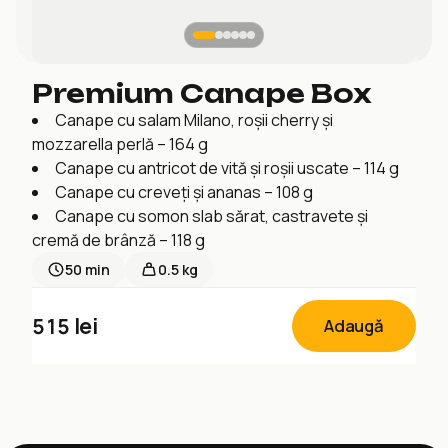
Premium Canape Box
Canape cu salam Milano, roșii cherry și
mozzarella perlă – 164 g
Canape cu antricot de vită și roșii uscate – 114 g
Canape cu creveți și ananas – 108 g
Canape cu somon slab sărat, castravete și
cremă de brânză – 118 g
50
min
0.5 kg
515
lei
Adaugă