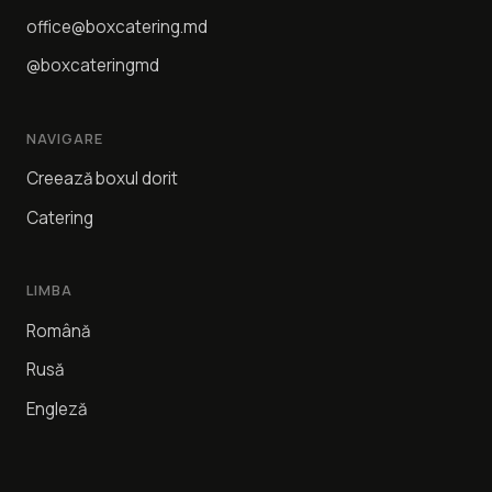
office@boxcatering.md
@boxcateringmd
NAVIGARE
Creează boxul dorit
Catering
LIMBA
Română
Rusă
Engleză