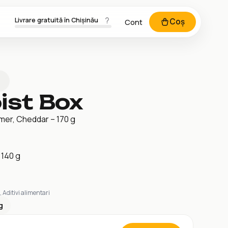
Livrare gratuită în Chișinău
Coș
Cont
ist Box
mer, Cheddar – 170 g
 140 g
 Aditivi alimentari
g