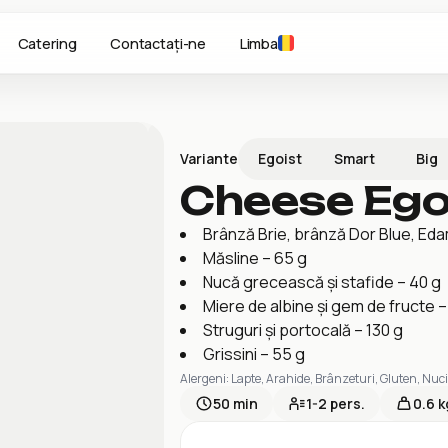
Catering
Contactați-ne
Limba
Egoist
Smart
Big
Variante
Cheese Ego
Brânză Brie, brânză Dor Blue, Eda
Măsline – 65 g
Nucă grecească și stafide – 40 g
Miere de albine și gem de fructe –
Struguri și portocală – 130 g
Grissini – 55 g
Alergeni
:
Lapte, Arahide, Brânzeturi, Gluten, Nuci,
50
min
1-2
pers.
0.6 k