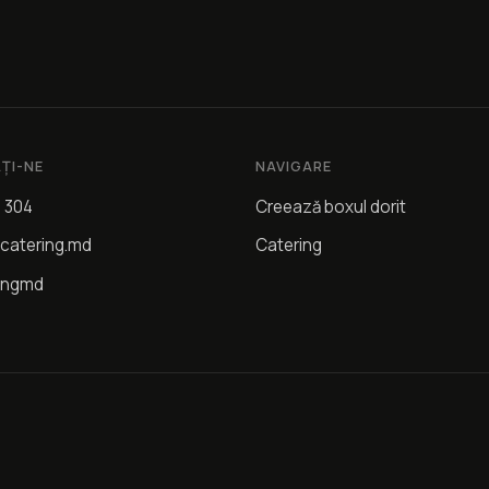
ȚI-NE
NAVIGARE
4 304
Creează boxul dorit
catering.md
Catering
ingmd