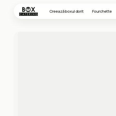
Creează boxul dorit
Fourchette