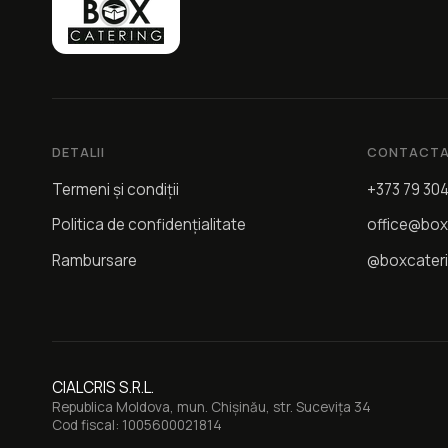
DETALII
CONTACTA
Termeni și condiții
+373 79 30
Politica de confidențialitate
office@box
Rambursare
@boxcater
CIALCRIS S.R.L.
Republica Moldova, mun. Chișinău, str. Sucevița 34
Cod fiscal: 1005600021814