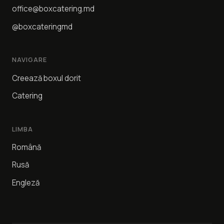
office@boxcatering.md
@boxcateringmd
NAVIGARE
Creează boxul dorit
Catering
LIMBA
Română
Rusă
Engleză