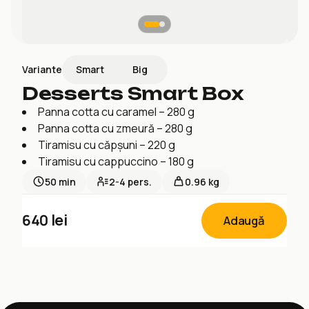
Smart
Big
Variante
Desserts Smart Box
Panna cotta cu caramel – 280 g
Panna cotta cu zmeură – 280 g
Tiramisu cu căpșuni – 220 g
Tiramisu cu cappuccino – 180 g
50
min
2-4
pers.
0.96 kg
640
lei
Adaugă