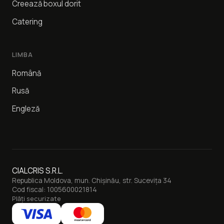
Creează boxul dorit
Catering
LIMBA
Română
Rusă
Engleză
CIALCRIS S.R.L.
Republica Moldova, mun. Chișinău, str. Sucevița 34
Cod fiscal: 1005600021814
Plăți securizate