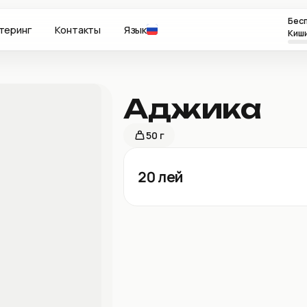
Бесп
теринг
Контакты
Язык
Киш
Аджика
50 г
20
лей