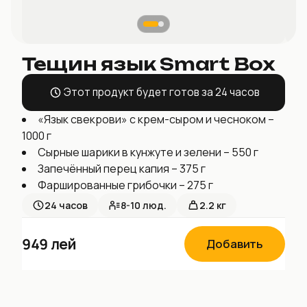
Тещин язык Smart Box
Этот продукт будет готов за 24 часов
«Язык свекрови» с крем-сыром и чесноком –
1000 г
Сырные шарики в кунжуте и зелени – 550 г
Запечённый перец капия – 375 г
Фаршированные грибочки – 275 г
24
часов
8-10
люд.
2.2 кг
949
лей
Добавить