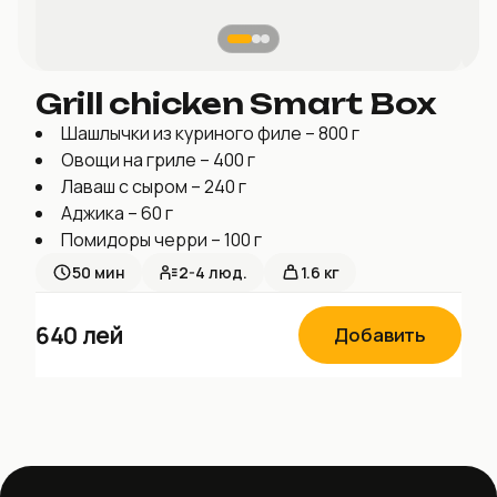
Grill chicken Smart Box
Шашлычки из куриного филе – 800 г
Овощи на гриле – 400 г
Лаваш с сыром – 240 г
Аджика – 60 г
Помидоры черри – 100 г
50
мин
2-4
люд.
1.6 кг
640
лей
Добавить