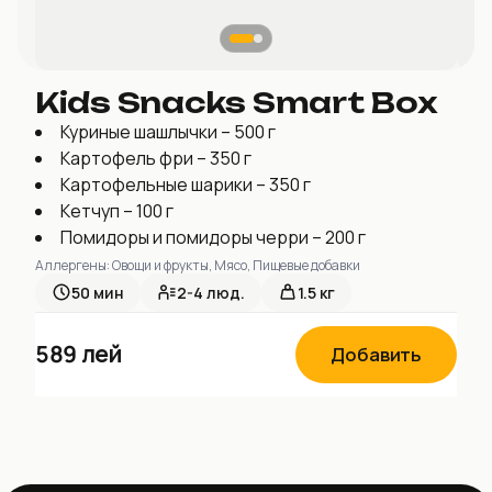
Kids Snacks Smart Box
Куриные шашлычки – 500 г
Картофель фри – 350 г
Картофельные шарики – 350 г
Кетчуп – 100 г
Помидоры и помидоры черри – 200 г
Аллергены
:
Овощи и фрукты, Мясо, Пищевые добавки
50
мин
2-4
люд.
1.5 кг
589
лей
Добавить