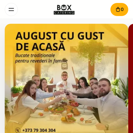
0
BoxCatering - Serviciu de livr